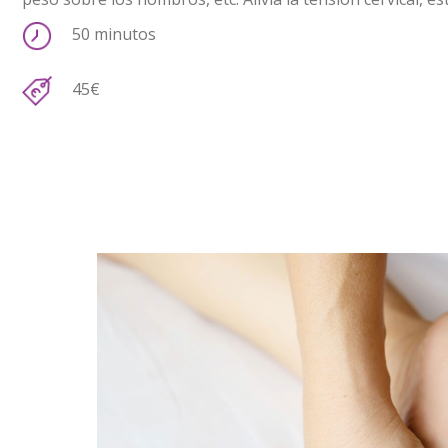
50 minutos
45€