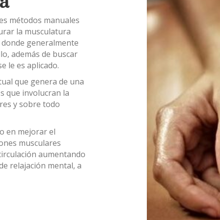
a
ntes métodos manuales
turar la musculatura
es donde generalmente
llo, además de buscar
e le es aplicado.
itual que genera de una
s que involucran la
ores y sobre todo
do en mejorar el
siones musculares
a circulación aumentando
de relajación mental, a