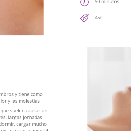
50 minutos
45€
hombros y tiene como
lor y las molestias.
s que suelen causar un
és, largas jornadas
 dormir, cargar mucho
trés, cansancio mental...